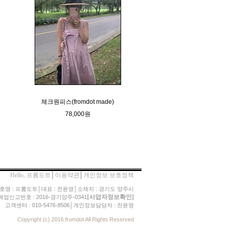
체크원피스(fromdot made)
78,000원
Hello, 프롬도트
│
이용약관
│
개인정보 보호정책
호명 : 프롬도트│대표 : 전윤영│소재지 : 경기도 양주시
[사업자정보확인]
업신고번호 : 2016-경기양주-0341
고객센터 : 010-5476-8506│개인정보담당자 : 전윤영
Copyright (c) 2016.fromdot All Rights Reserved