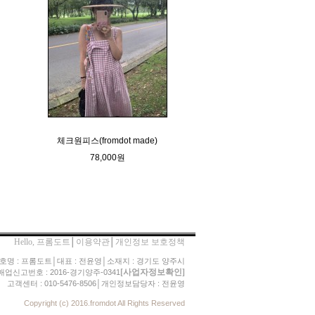
체크원피스(fromdot made)
78,000원
Hello, 프롬도트
│
이용약관
│
개인정보 보호정책
호명 : 프롬도트│대표 : 전윤영│소재지 : 경기도 양주시
[사업자정보확인]
업신고번호 : 2016-경기양주-0341
고객센터 : 010-5476-8506│개인정보담당자 : 전윤영
Copyright (c) 2016.fromdot All Rights Reserved