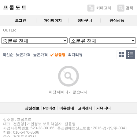
프 롬 도 트
카테고리
검색
로그인
마이페이지
장바구니
관심상품
OUTER
최신순
낮은가격
높은가격
상품명
최다리뷰
해당 데이터가 없습니다.
상점정보
PC버젼
이용안내
고객센터
커뮤니티
상호명 : 프롬도트
대표 : 전윤영 | 개인정보 보호 책임자 : 전윤영
사업자등록번호 :523-28-00166 | 통신판매업신고번호 : 2016-경기양주-0341
전화 : 010-5476-8506
주소 : 경기도 양주시